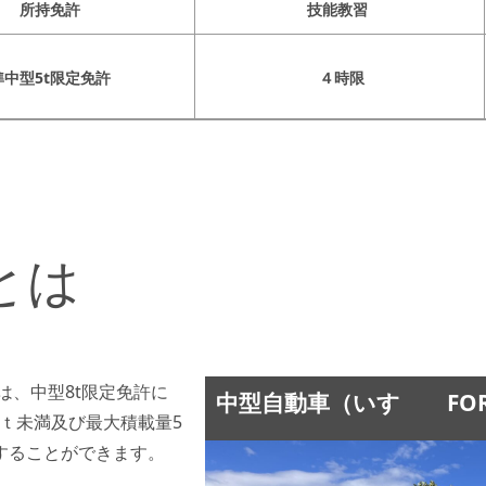
所持免許
技能教習
準中型5t限定免許
４時限
とは
は、中型8t限定免許に
中型自動車（いすゞ FOR
ｔ未満及び最大積載量5
することができます。