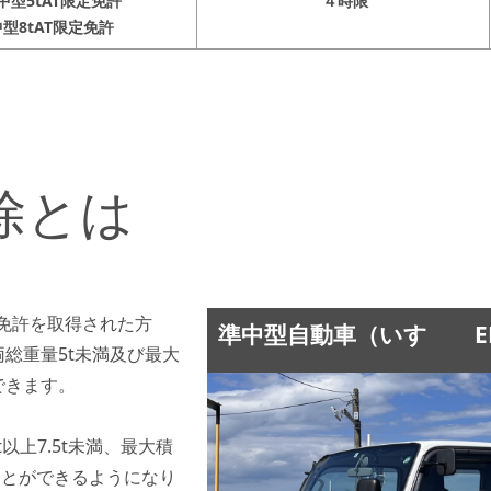
中型5tAT限定免許
４時限
型8tAT限定免許
除とは
普通免許を取得された方
準中型自動車（いすゞ EL
総重量5t未満及び最大
できます。
以上7.5t未満、最大積
ることができるようになり