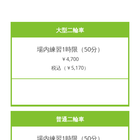
大型二輪車
場内練習1時限（50分）
￥4,700
税込（￥5,170）
あ
普通二輪車
場内練習1時限（50分）