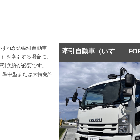
いずれかの牽引自動車
牽引自動車（いすゞ FOR
車）を牽引する場合に、
牽引免許が必要です。
、準中型または大特免許