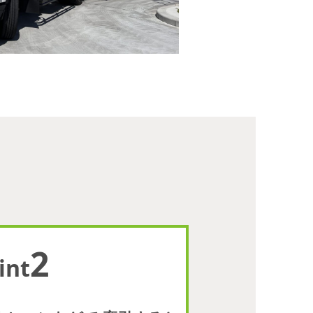
2
int