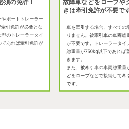
必須の免許！
故障車などをロープや
きは牽引免許が不要で
ーやボートトレーラー
で牽引免許が必要とな
車を牽引する場合、すべての
大型のトレーラータイ
りません。被牽引車の車両総重
のであれば牽引免許が
が不要です。トレーラータイ
総重量が750kg以下であれ
きます。
また、被牽引車の車両総重量が
どをロープなどで接続して牽
です。