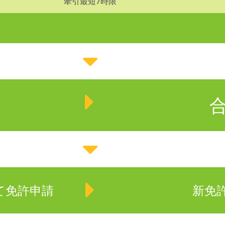
牽引最短7時限
て免許申請
新免許