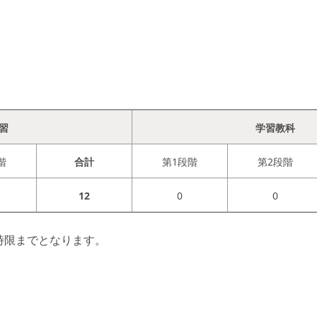
習
学習教科
階
合計
第1段階
第2段階
12
0
0
3時限までとなります。